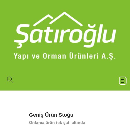
Geniş Ürün Stoğu
Onlarca ürün tek çatı altında