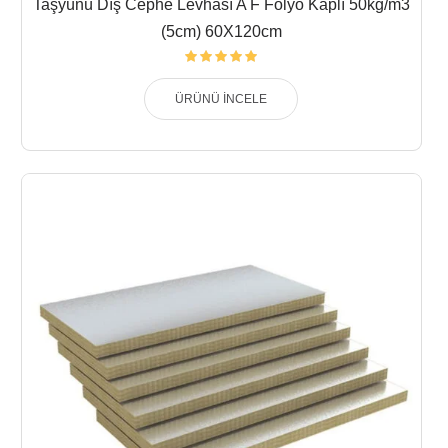
Taşyünü Dış Cephe Levhası A F Folyo Kaplı 50kg/m3
(5cm) 60X120cm
ÜRÜNÜ İNCELE