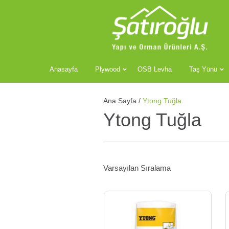
Anasayfa
Plywood
OSB Levha
Taş Yünü
Ana Sayfa
/
Ytong Tuğla
Ytong Tuğla