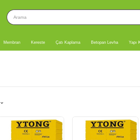
Membran
Kereste
Çatı Kaplama
Betopan Levha
Yapı K