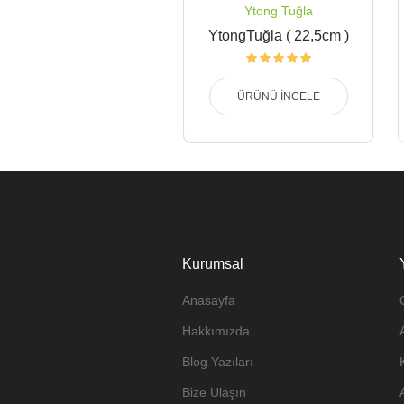
Ytong Tuğla
YtongTuğla ( 22,5cm )
ÜRÜNÜ İNCELE
Kurumsal
Anasayfa
Hakkımızda
Blog Yazıları
Bize Ulaşın