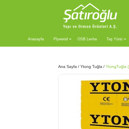
Anasayfa
Plywood
OSB Levha
Taş Yünü
Ana Sayfa
/
Ytong Tuğla
/
YtongTuğla (