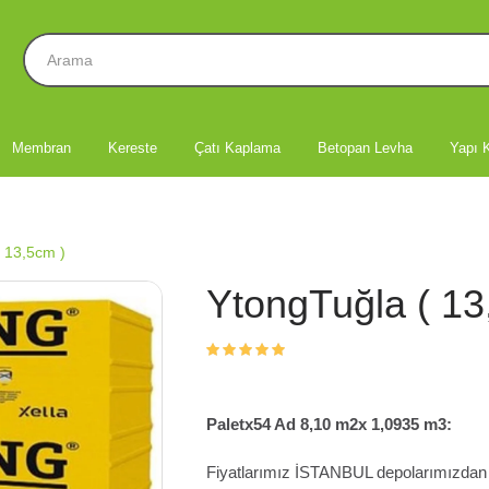
Membran
Kereste
Çatı Kaplama
Betopan Levha
Yapı K
 13,5cm )
YtongTuğla ( 13
Paletx54 Ad 8,10 m2x 1,0935 m3:
Fiyatlarımız İSTANBUL depolarımızdan te