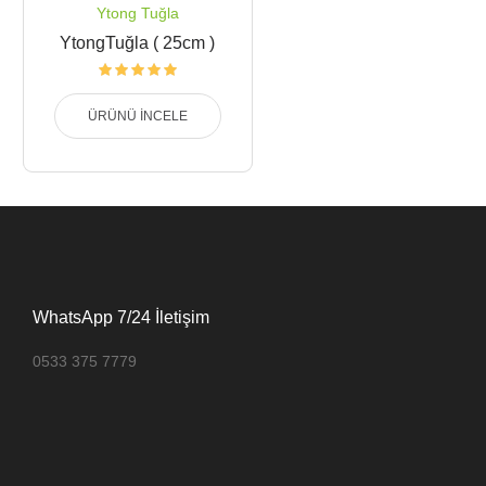
Ytong Tuğla
YtongTuğla ( 25cm )
ÜRÜNÜ İNCELE
WhatsApp 7/24 İletişim
0533 375 7779