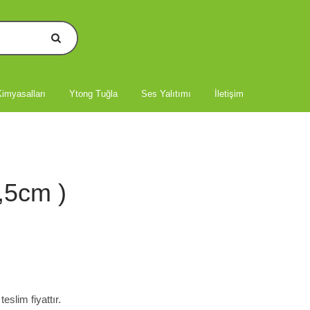
imyasalları
Ytong Tuğla
Ses Yalıtımı
İletişim
,5cm )
slim fiyattır.