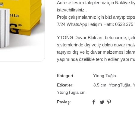
Adrese teslim talepleriniz için Nakliye 
isteyebilirsiniz..
Proje çalışmalarınız için bizi arayıp topta
7/24 WhatsApp İletişim Hattı: 0533 375
YTONG Duvar Blokları; betonarme, çelik
sistemlerinde dış ve iç dolgu duvar ma
taşıyıcı dış ve iç duvar malzemesi olarak
yapımında özellikle tercih edilen yapı m
Kategori:
Ytong Tuğla
Etiketler:
8.5 cm
,
YtongTuğla
,
Y
YtongTuğla cm
Paylaş: