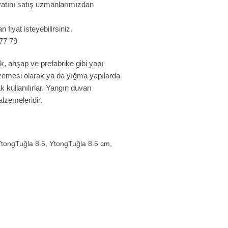
fiyatını satış uzmanlarımızdan
n fiyat isteyebilirsiniz.
 77 79
, ahşap ve prefabrike gibi yapı
lzemesi olarak ya da yığma yapılarda
 kullanılırlar. Yangın duvarı
alzemeleridir.
tongTuğla 8.5
,
YtongTuğla 8.5 cm
,