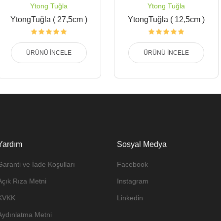
Ytong Tuğla
Ytong Tuğla
YtongTuğla ( 27,5cm )
YtongTuğla ( 12,5cm )
ÜRÜNÜ İNCELE
ÜRÜNÜ İNCELE
Yardım
Sosyal Medya
Garanti ve İade Koşulları
Facebook
Açık Rıza Metni
Instagram
KVKK
Linkedin
Aydınlatma Metni