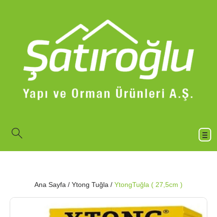
Ana Sayfa
/
Ytong Tuğla
/
YtongTuğla ( 27,5cm )