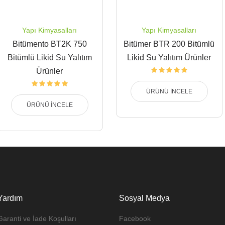
Yapı Kimyasalları
Yapı Kimyasalları
Bitümento BT2K 750
Bitümer BTR 200 Bitümlü
Bitümlü Likid Su Yalıtım
Likid Su Yalıtım Ürünler
Ürünler
ÜRÜNÜ İNCELE
ÜRÜNÜ İNCELE
Yardım
Sosyal Medya
Garanti ve İade Koşulları
Facebook