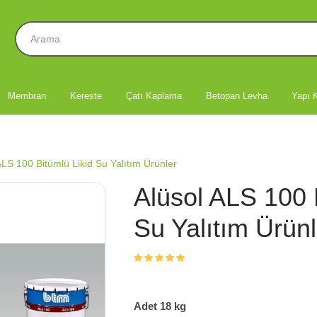
Membran
Kereste
Çatı Kaplama
Betopan Levha
Yapı K
ALS 100 Bitümlü Likid Su Yalıtım Ürünler
Alüsol ALS 100 
Su Yalıtım Ürünl
Adet 18 kg