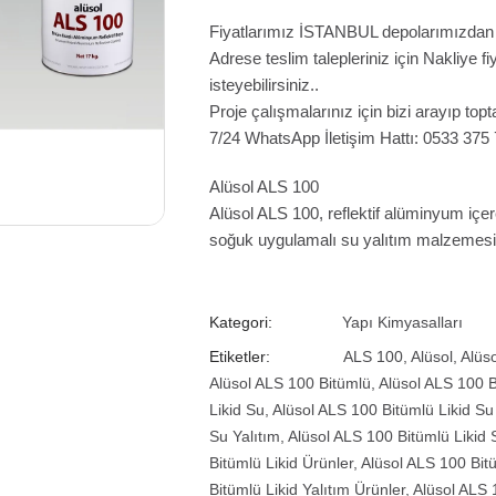
Fiyatlarımız İSTANBUL depolarımızdan te
Adrese teslim talepleriniz için Nakliye 
isteyebilirsiniz..
Proje çalışmalarınız için bizi arayıp topta
7/24 WhatsApp İletişim Hattı: 0533 375
Alüsol ALS 100
Alüsol ALS 100, reflektif alüminyum içer
soğuk uygulamalı su yalıtım malzemesid
Kategori:
Yapı Kimyasalları
Etiketler:
ALS 100
,
Alüsol
,
Alüs
Alüsol ALS 100 Bitümlü
,
Alüsol ALS 100 B
Likid Su
,
Alüsol ALS 100 Bitümlü Likid Su
Su Yalıtım
,
Alüsol ALS 100 Bitümlü Likid 
Bitümlü Likid Ürünler
,
Alüsol ALS 100 Bitü
Bitümlü Likid Yalıtım Ürünler
,
Alüsol ALS 