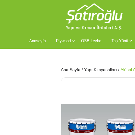
Anasayfa
Plywood
OSB Levha
Taş Yünü
Ana Sayfa
/
Yapı Kimyasalları
/
Alüsol 