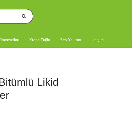
imyasalları
Ytong Tuğla
Ses Yalıtımı
İletişim
Bitümlü Likid
er