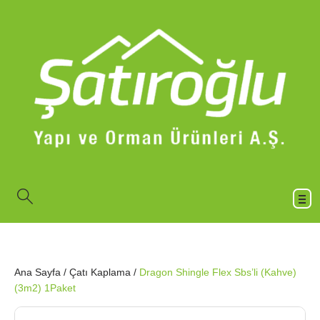
Ana Sayfa
/
Çatı Kaplama
/
Dragon Shingle Flex Sbs’li (Kahve)
(3m2) 1Paket