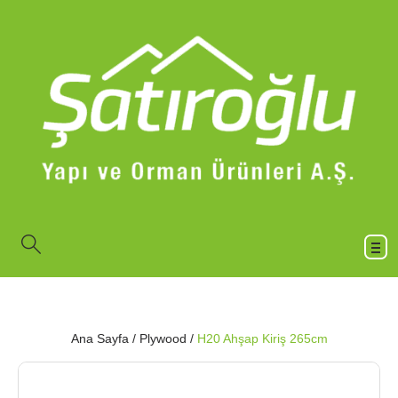
Ana Sayfa
/
Plywood
/
H20 Ahşap Kiriş 265cm