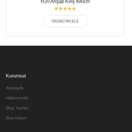
H20 Ahşap Kiriş 490cm
ÜRÜNÜ İNCELE
Kurumsal
Anasayfa
Hakkımızda
Blog Yazıları
Bize Ulaşın