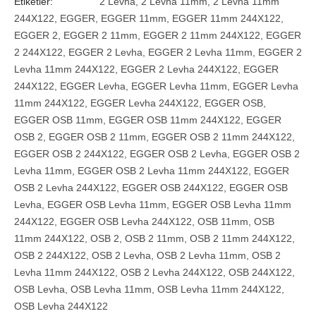
Etiketler:
2 Levha
,
2 Levha 11mm
,
2 Levha 11mm
244X122
,
EGGER
,
EGGER 11mm
,
EGGER 11mm 244X122
,
EGGER 2
,
EGGER 2 11mm
,
EGGER 2 11mm 244X122
,
EGGER
2 244X122
,
EGGER 2 Levha
,
EGGER 2 Levha 11mm
,
EGGER 2
Levha 11mm 244X122
,
EGGER 2 Levha 244X122
,
EGGER
244X122
,
EGGER Levha
,
EGGER Levha 11mm
,
EGGER Levha
11mm 244X122
,
EGGER Levha 244X122
,
EGGER OSB
,
EGGER OSB 11mm
,
EGGER OSB 11mm 244X122
,
EGGER
OSB 2
,
EGGER OSB 2 11mm
,
EGGER OSB 2 11mm 244X122
,
EGGER OSB 2 244X122
,
EGGER OSB 2 Levha
,
EGGER OSB 2
Levha 11mm
,
EGGER OSB 2 Levha 11mm 244X122
,
EGGER
OSB 2 Levha 244X122
,
EGGER OSB 244X122
,
EGGER OSB
Levha
,
EGGER OSB Levha 11mm
,
EGGER OSB Levha 11mm
244X122
,
EGGER OSB Levha 244X122
,
OSB 11mm
,
OSB
11mm 244X122
,
OSB 2
,
OSB 2 11mm
,
OSB 2 11mm 244X122
,
OSB 2 244X122
,
OSB 2 Levha
,
OSB 2 Levha 11mm
,
OSB 2
Levha 11mm 244X122
,
OSB 2 Levha 244X122
,
OSB 244X122
,
OSB Levha
,
OSB Levha 11mm
,
OSB Levha 11mm 244X122
,
OSB Levha 244X122