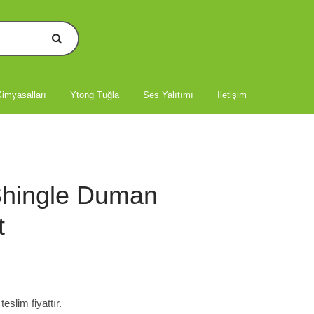
imyasalları
Ytong Tuğla
Ses Yalıtımı
İletişim
 Shingle Duman
t
slim fiyattır.