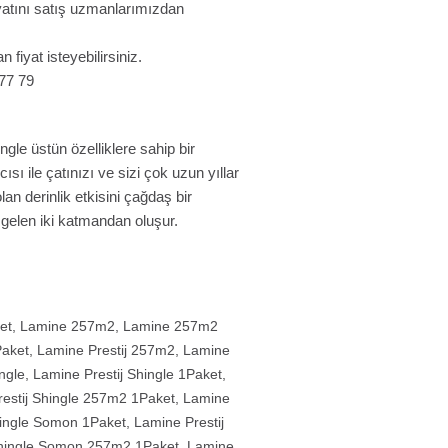
fiyatını satış uzmanlarımızdan
n fiyat isteyebilirsiniz.
 77 79
gle üstün özelliklere sahip bir
ısı ile çatınızı ve sizi çok uzun yıllar
olan derinlik etkisini çağdaş bir
gelen iki katmandan oluşur.
et
,
Lamine 257m2
,
Lamine 257m2
Paket
,
Lamine Prestij 257m2
,
Lamine
ngle
,
Lamine Prestij Shingle 1Paket
,
estij Shingle 257m2 1Paket
,
Lamine
hingle Somon 1Paket
,
Lamine Prestij
Shingle Somon 257m2 1Paket
,
Lamine