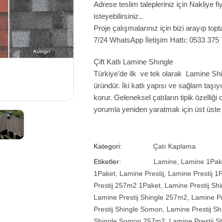
Adrese teslim talepleriniz için Nakliye 
isteyebilirsiniz..
Proje çalışmalarınız için bizi arayıp topta
7/24 WhatsApp İletişim Hattı: 0533 375
Çift Katlı Lamine Shıngle
Türkiye’de ilk ve tek olarak Lamine Shin
üründür. İki katlı yapısı ve sağlam taşıyıc
korur. Geleneksel çatıların tipik özelliği 
yorumla yeniden yaratmak için üst üste 
Kategori:
Çatı Kaplama
Etiketler:
Lamine
,
Lamine 1Pak
1Paket
,
Lamine Prestij
,
Lamine Prestij 1
Prestij 257m2 1Paket
,
Lamine Prestij Shi
Lamine Prestij Shingle 257m2
,
Lamine Pr
Prestij Shingle Somon
,
Lamine Prestij S
Shingle Somon 257m2
,
Lamine Prestij 