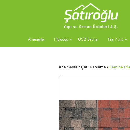
Anasayfa
Plywood
OSB Levha
Taş Yünü
Ana Sayfa
/
Çatı Kaplama
/
Lamine Pre