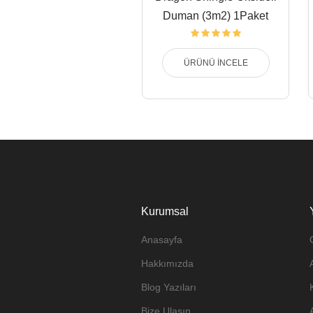
Duman (3m2) 1Paket
ÜRÜNÜ İNCELE
Kurumsal
Anasayfa
Hakkımızda
Blog Yazıları
Bize Ulaşın