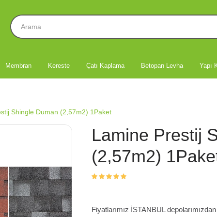
Membran
Kereste
Çatı Kaplama
Betopan Levha
Yapı K
stij Shingle Duman (2,57m2) 1Paket
Lamine Prestij
(2,57m2) 1Pake
Fiyatlarımız İSTANBUL depolarımızdan te