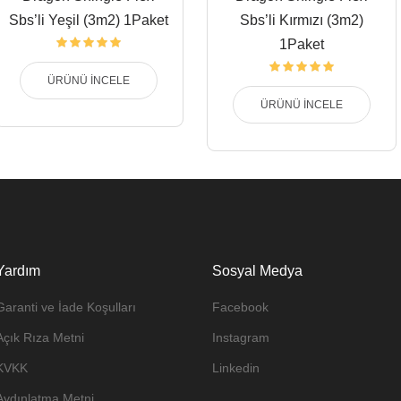
Sbs’li Yeşil (3m2) 1Paket
Sbs’li Kırmızı (3m2)
1Paket
ÜRÜNÜ İNCELE
ÜRÜNÜ İNCELE
Yardım
Sosyal Medya
Garanti ve İade Koşulları
Facebook
Açık Rıza Metni
Instagram
KVKK
Linkedin
Aydınlatma Metni