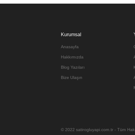
Kurumsal
Anasayfa
Hakkımızda
Blog Yazıları
Bize Ulaşın
© 2022 satirogluyapi.com.tr - Tüm Hakla