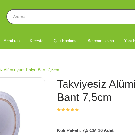
Membran
Kereste
Çatı Kaplama
Betopan Levha
Yapı K
iz Alüminyum Folyo Bant 7,5cm
Takviyesiz Alüm
Bant 7,5cm
Koli Paketi: 7,5 CM 16 Adet