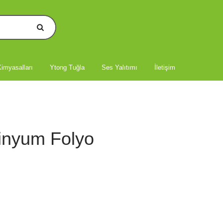
imyasalları
Ytong Tuğla
Ses Yalıtımı
İletişim
inyum Folyo