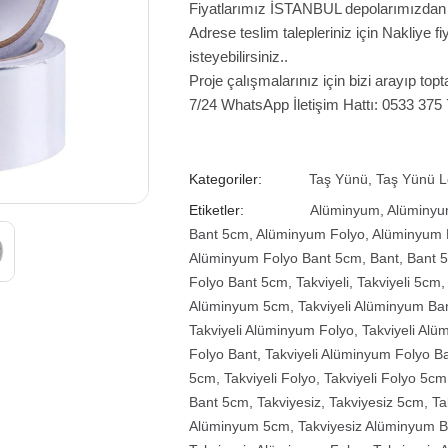
Fiyatlarımız İSTANBUL depolarımızdan te
Adrese teslim talepleriniz için Nakliye 
isteyebilirsiniz..
Proje çalışmalarınız için bizi arayıp topta
7/24 WhatsApp İletişim Hattı: 0533 375
Kategoriler:
Taş Yünü
,
Taş Yünü 
Etiketler:
Alüminyum
,
Alüminy
Bant 5cm
,
Alüminyum Folyo
,
Alüminyum 
Alüminyum Folyo Bant 5cm
,
Bant
,
Bant 
Folyo Bant 5cm
,
Takviyeli
,
Takviyeli 5cm
Alüminyum 5cm
,
Takviyeli Alüminyum Ba
Takviyeli Alüminyum Folyo
,
Takviyeli Al
Folyo Bant
,
Takviyeli Alüminyum Folyo B
5cm
,
Takviyeli Folyo
,
Takviyeli Folyo 5cm
Bant 5cm
,
Takviyesiz
,
Takviyesiz 5cm
,
Ta
Alüminyum 5cm
,
Takviyesiz Alüminyum B