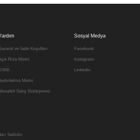
Yardım
Sosyal Medya
Garanti ve İade Koşulları
Facebook
Açık Rıza Metni
Instagram
KVKK
Linkedin
Aydınlatma Metni
Mesafeli Satış Sözleşmesi
rı Saklıdır.