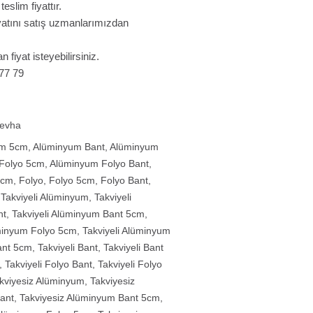
slim fiyattır.
fiyatını satış uzmanlarımızdan
n fiyat isteyebilirsiniz.
 77 79
Levha
um 5cm
,
Alüminyum Bant
,
Alüminyum
Folyo 5cm
,
Alüminyum Folyo Bant
,
5cm
,
Folyo
,
Folyo 5cm
,
Folyo Bant
,
,
Takviyeli Alüminyum
,
Takviyeli
nt
,
Takviyeli Alüminyum Bant 5cm
,
üminyum Folyo 5cm
,
Takviyeli Alüminyum
ant 5cm
,
Takviyeli Bant
,
Takviyeli Bant
,
Takviyeli Folyo Bant
,
Takviyeli Folyo
kviyesiz Alüminyum
,
Takviyesiz
ant
,
Takviyesiz Alüminyum Bant 5cm
,