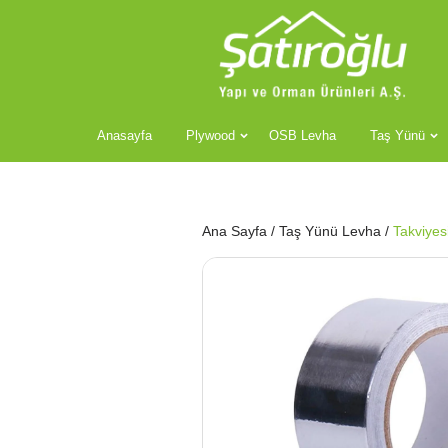
Anasayfa
Plywood
OSB Levha
Taş Yünü
Ana Sayfa
/
Taş Yünü Levha
/
Takviyes