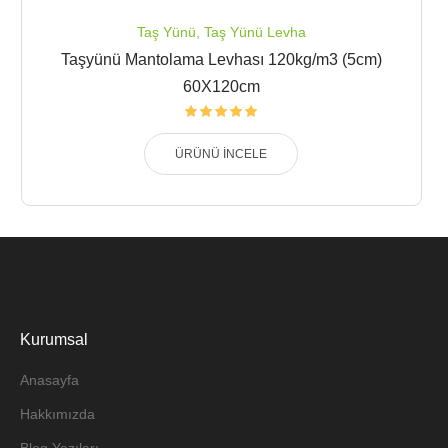
Taş Yünü
,
Taş Yünü Levha
Taşyünü Mantolama Levhası 120kg/m3 (5cm)
60X120cm
ÜRÜNÜ İNCELE
Kurumsal
Anasayfa
Hakkımızda
Blog Yazıları