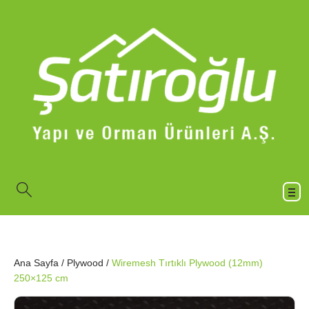
Ana Sayfa
/
Plywood
/
Wiremesh Tırtıklı Plywood (12mm)
250×125 cm