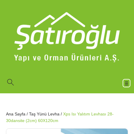
Ana Sayfa
/
Taş Yünü Levha
/
Xps Isı Yalıtım Levhası 28-
30dansite (2cm) 60X120cm