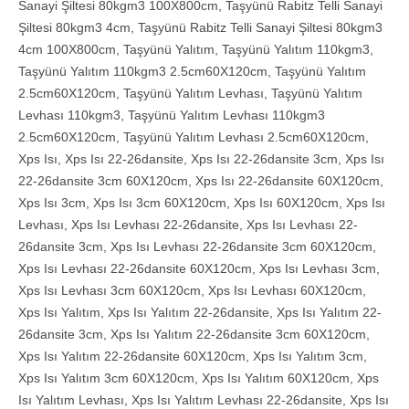
Sanayi Şiltesi 80kgm3 100X800cm
,
Taşyünü Rabitz Telli Sanayi
Şiltesi 80kgm3 4cm
,
Taşyünü Rabitz Telli Sanayi Şiltesi 80kgm3
4cm 100X800cm
,
Taşyünü Yalıtım
,
Taşyünü Yalıtım 110kgm3
,
Taşyünü Yalıtım 110kgm3 2.5cm60X120cm
,
Taşyünü Yalıtım
2.5cm60X120cm
,
Taşyünü Yalıtım Levhası
,
Taşyünü Yalıtım
Levhası 110kgm3
,
Taşyünü Yalıtım Levhası 110kgm3
2.5cm60X120cm
,
Taşyünü Yalıtım Levhası 2.5cm60X120cm
,
Xps Isı
,
Xps Isı 22-26dansite
,
Xps Isı 22-26dansite 3cm
,
Xps Isı
22-26dansite 3cm 60X120cm
,
Xps Isı 22-26dansite 60X120cm
,
Xps Isı 3cm
,
Xps Isı 3cm 60X120cm
,
Xps Isı 60X120cm
,
Xps Isı
Levhası
,
Xps Isı Levhası 22-26dansite
,
Xps Isı Levhası 22-
26dansite 3cm
,
Xps Isı Levhası 22-26dansite 3cm 60X120cm
,
Xps Isı Levhası 22-26dansite 60X120cm
,
Xps Isı Levhası 3cm
,
Xps Isı Levhası 3cm 60X120cm
,
Xps Isı Levhası 60X120cm
,
Xps Isı Yalıtım
,
Xps Isı Yalıtım 22-26dansite
,
Xps Isı Yalıtım 22-
26dansite 3cm
,
Xps Isı Yalıtım 22-26dansite 3cm 60X120cm
,
Xps Isı Yalıtım 22-26dansite 60X120cm
,
Xps Isı Yalıtım 3cm
,
Xps Isı Yalıtım 3cm 60X120cm
,
Xps Isı Yalıtım 60X120cm
,
Xps
Isı Yalıtım Levhası
,
Xps Isı Yalıtım Levhası 22-26dansite
,
Xps Isı