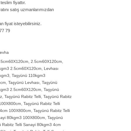
slim fiyattır.
fiyatını satış uzmanlarımızdan
n fiyat isteyebilirsiniz.
 77 79
Levha
2.5cm60X120cm
,
2.5cm60X120cm
,
0kgm3 2.5cm60X120cm
,
Levhası
0kgm3
,
Taşyünü 110kgm3
0cm
,
Taşyünü Levhası
,
Taşyünü
0kgm3 2.5cm60X120cm
,
Taşyünü
z
,
Taşyünü Rabitz Telli
,
Taşyünü Rabitz
i 100X800cm
,
Taşyünü Rabitz Telli
yi 4cm 100X800cm
,
Taşyünü Rabitz Telli
Sanayi 80kgm3 100X800cm
,
Taşyünü
 Rabitz Telli Sanayi 80kgm3 4cm