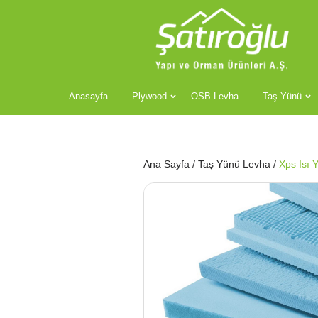
Anasayfa
Plywood
OSB Levha
Taş Yünü
Ana Sayfa
/
Taş Yünü Levha
/
Xps Isı 