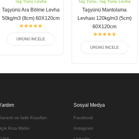
Taş Yünü Levha
Taş Yünü
,
Taş Yünü Levha
Taşyünü Ara Bölme Levha
Taşyünü Mantolama
50kg/m3 (8cm) 60X120cm
Levhası 120kg/m3 (5cm)
60X120cm
ÜRÜNÜ İNCELE
ÜRÜNÜ İNCELE
Yardım
Sosyal Medya
Garanti ve İade Koşulları
Facebook
Açık Rıza Metni
Instagram
KVKK
Linkedin