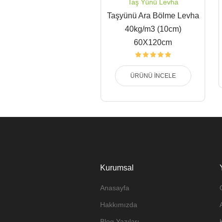
Taş Yünü Levha
Taşyünü Ara Bölme Levha
40kg/m3 (10cm)
60X120cm
ÜRÜNÜ İNCELE
Kurumsal
Anasayfa
Hakkımızda
Blog Yazıları