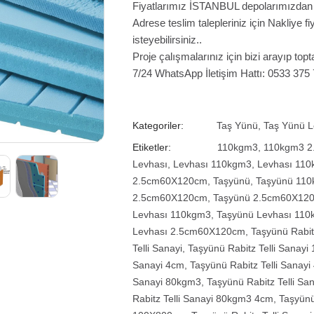
Fiyatlarımız İSTANBUL depolarımızdan te
Adrese teslim talepleriniz için Nakliye 
isteyebilirsiniz..
Proje çalışmalarınız için bizi arayıp topta
7/24 WhatsApp İletişim Hattı: 0533 375
Kategoriler:
Taş Yünü
,
Taş Yünü 
Etiketler:
110kgm3
,
110kgm3 
Levhası
,
Levhası 110kgm3
,
Levhası 11
2.5cm60X120cm
,
Taşyünü
,
Taşyünü 11
2.5cm60X120cm
,
Taşyünü 2.5cm60X12
Levhası 110kgm3
,
Taşyünü Levhası 11
Levhası 2.5cm60X120cm
,
Taşyünü Rabit
Telli Sanayi
,
Taşyünü Rabitz Telli Sanay
Sanayi 4cm
,
Taşyünü Rabitz Telli Sana
Sanayi 80kgm3
,
Taşyünü Rabitz Telli 
Rabitz Telli Sanayi 80kgm3 4cm
,
Taşyünü