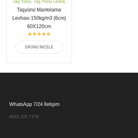
Taş Yünü
,
Taş Yünü Levha
Taşyünü Mantolama
Levhası 150kg/m3 (6cm)
60X120cm
ÜRÜNÜ İNCELE
WhatsApp 7/24 İletişim
0533 375 7779