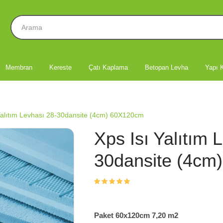
Membran
Kereste
Çatı Kaplama
Betopan Levha
Yapı K
Yalıtım Levhası 28-30dansite (4cm) 60X120cm
Xps Isı Yalıtım 
30dansite (4cm
Paket 60x120cm 7,20 m2