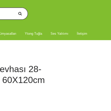
imyasalları
Ytong Tuğla
Ses Yalıtımı
İletişim
Levhası 28-
) 60X120cm