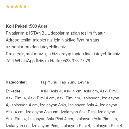
Koli Paketi :500 Adet
Fiyatlarımız İSTANBUL depolarımızdan teslim fiyattır.
Adrese teslim talepleriniz için Nakliye fiyatını satış
uzmanlarımızdan isteyebilirsiniz..
Proje çalışmalarınız için bizi arayıp toptan fiyat isteyebilirsiniz.
7/24 WhatsApp İletişim Hattı: 0533 375 77 79
Kategoriler:
Taş Yünü
,
Taş Yünü Levha
Etiketler:
Askı
,
Askı 4
,
Askı 4 cm
,
Askı cm
,
Askı Pimi
,
Askı Pimi 4
,
Askı Pimi 4 cm
,
Askı Pimi cm
,
İzolasyon
,
İzolasyon
4
,
İzolasyon 4 cm
,
İzolasyon Askı
,
İzolasyon Askı 4
,
İzolasyon
Askı 4 cm
,
İzolasyon Askı cm
,
İzolasyon Askı Pimi
,
İzolasyon
Askı Pimi 4
,
İzolasyon Askı Pimi 4 cm
,
İzolasyon Askı Pimi cm
,
İzolasyon cm
,
İzolasyon Pimi
,
İzolasyon Pimi 4
,
İzolasyon Pimi 4