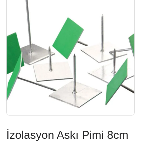
İzolasyon Askı Pimi 8cm