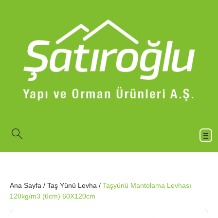
Ana Sayfa
/
Taş Yünü Levha
/
Taşyünü Mantolama Levhası
120kg/m3 (6cm) 60X120cm