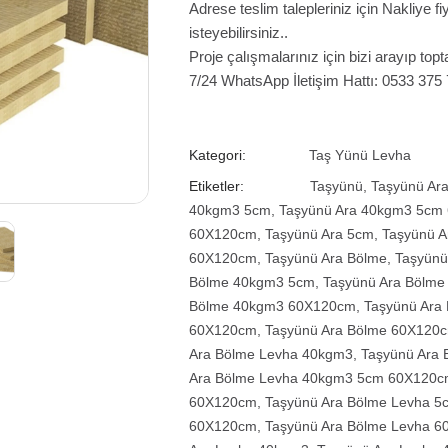
Adrese teslim talepleriniz için Nakliye 
isteyebilirsiniz..
Proje çalışmalarınız için bizi arayıp topta
7/24 WhatsApp İletişim Hattı: 0533 375
Kategori:
Taş Yünü Levha
Etiketler:
Taşyünü
,
Taşyünü Ar
40kgm3 5cm
,
Taşyünü Ara 40kgm3 5cm
60X120cm
,
Taşyünü Ara 5cm
,
Taşyünü 
60X120cm
,
Taşyünü Ara Bölme
,
Taşyünü
Bölme 40kgm3 5cm
,
Taşyünü Ara Bölm
Bölme 40kgm3 60X120cm
,
Taşyünü Ara
60X120cm
,
Taşyünü Ara Bölme 60X120
Ara Bölme Levha 40kgm3
,
Taşyünü Ara
Ara Bölme Levha 40kgm3 5cm 60X120
60X120cm
,
Taşyünü Ara Bölme Levha 5
60X120cm
,
Taşyünü Ara Bölme Levha 