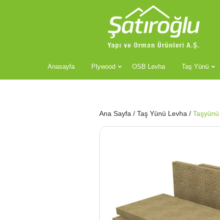
Anasayfa
Plywood
OSB Levha
Taş Yünü
Ana Sayfa
/
Taş Yünü Levha
/
Taşyünü