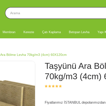
Membran
Kereste
Çatı Kaplama
Betopan Levha
Yapı K
 Ara Bölme Levha 70kg/m3 (4cm) 60X120cm
Taşyünü Ara Bö
70kg/m3 (4cm)
Fiyatlarımız İSTANBUL depolarımızdan te