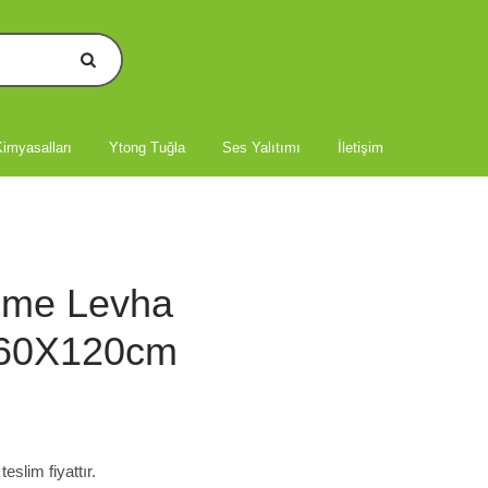
imyasalları
Ytong Tuğla
Ses Yalıtımı
İletişim
lme Levha
 60X120cm
slim fiyattır.