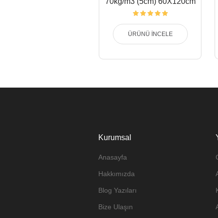
70kg/m3 (5cm) 60X120cm
ÜRÜNÜ İNCELE
Kurumsal
Anasayfa
Hakkımızda
Blog Yazıları
Bize Ulaşın