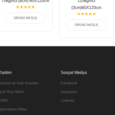
70kg/m3 (8cm) 60X120cm
110kg/m3
(3cm)60X120cm
ÜRÜNÜ İNCELE
ÜRÜNÜ İNCELE
Yardım
Sosyal Medya
Garanti ve İade Koşulları
Facebook
Açık Rıza Metni
Instagram
KVKK
Linkedin
Aydınlatma Metni