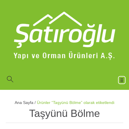
Ana Sayfa
/
Ürünler “Taşyünü Bölme” olarak etiketlendi
Taşyünü Bölme