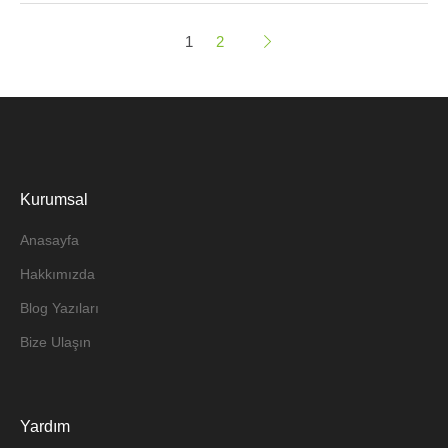
1
2
Kurumsal
Anasayfa
Hakkımızda
Blog Yazıları
Bize Ulaşın
Yardım