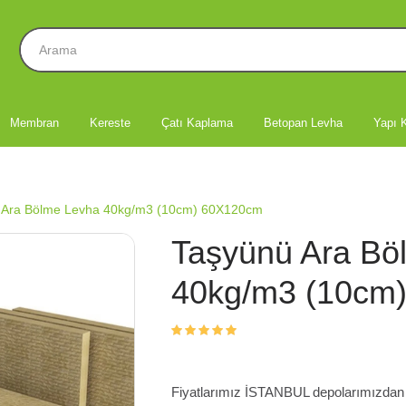
Membran
Kereste
Çatı Kaplama
Betopan Levha
Yapı K
 Ara Bölme Levha 40kg/m3 (10cm) 60X120cm
Taşyünü Ara Bö
40kg/m3 (10cm
Fiyatlarımız İSTANBUL depolarımızdan te