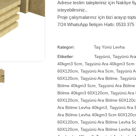
Adrese teslim talepleriniz için Nakliye 
isteyebilirsiniz..
Proje çalışmalarınız için bizi arayıp topta
7/24 WhatsApp İletişim Hattı: 0533 375
Kategori:
Taş Yünü Levha
Etiketler:
Taşyünü
,
Taşyünü Ar
40kgm3 5cm
,
Taşyünü Ara 40kgm3 5cm
60X120cm
,
Taşyünü Ara 5cm
,
Taşyünü 
60X120cm
,
Taşyünü Ara Bölme
,
Taşyünü
Bölme 40kgm3 5cm
,
Taşyünü Ara Bölm
Bölme 40kgm3 60X120cm
,
Taşyünü Ara
60X120cm
,
Taşyünü Ara Bölme 60X120
Ara Bölme Levha 40kgm3
,
Taşyünü Ara
Ara Bölme Levha 40kgm3 5cm 60X120
60X120cm
,
Taşyünü Ara Bölme Levha 5
60X120cm
,
Taşyünü Ara Bölme Levha 