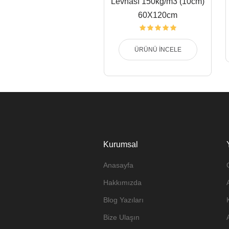
Levhası 150kg/m3 (10cm)
60X120cm
ÜRÜNÜ İNCELE
Kurumsal
Anasayfa
Hakkımızda
Blog Yazıları
Bize Ulaşın