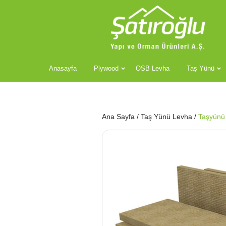
Anasayfa
Plywood
OSB Levha
Taş Yünü
Ana Sayfa
/
Taş Yünü Levha
/
Taşyünü