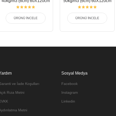
40kg/m3 (6cm) 60X120cm
50kg/m3 (6cm) 60X120cm
ÜRÜNÜ İNCELE
ÜRÜNÜ İNCELE
Yardım
Sosyal Medya
Garanti ve İade Koşulları
Facebook
Açık Rıza Metni
Instagram
KVKK
Linkedin
Aydınlatma Metni