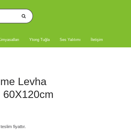
imyasalları
Ytong Tuğla
Ses Yalıtımı
İletişim
lme Levha
) 60X120cm
slim fiyattır.