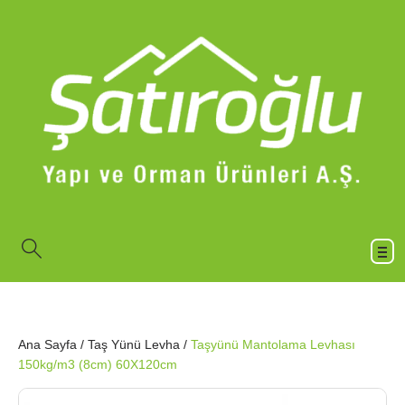
Ana Sayfa
/
Taş Yünü Levha
/
Taşyünü Mantolama Levhası
150kg/m3 (8cm) 60X120cm