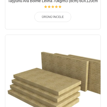
Taşyünü Ara Bölme Levha 70kg/m3 (8cm) 60X120cm
ÜRÜNÜ İNCELE