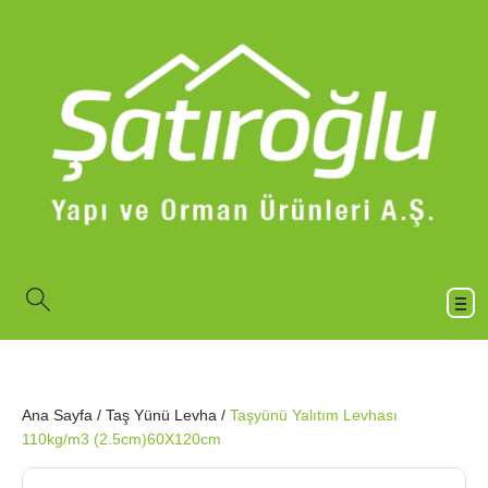
Ana Sayfa
/
Taş Yünü Levha
/
Taşyünü Yalıtım Levhası
110kg/m3 (2.5cm)60X120cm