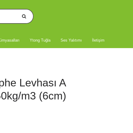
imyasalları
Ytong Tuğla
Ses Yalıtımı
İletişim
phe Levhası A
50kg/m3 (6cm)