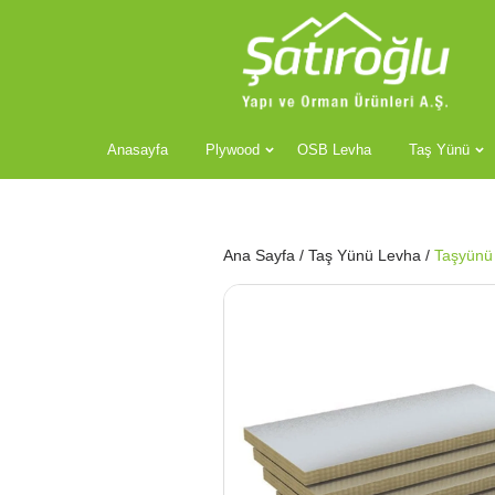
Anasayfa
Plywood
OSB Levha
Taş Yünü
Ana Sayfa
/
Taş Yünü Levha
/
Taşyünü