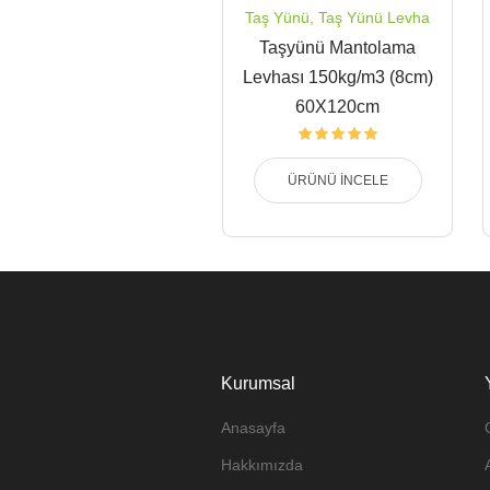
Taş Yünü
,
Taş Yünü Levha
Taşyünü Mantolama
Levhası 150kg/m3 (8cm)
60X120cm
ÜRÜNÜ İNCELE
Kurumsal
Anasayfa
Hakkımızda