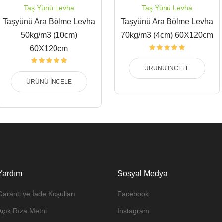
Taş Yünü Levha
Taş Yünü Levha
Taşyünü Ara Bölme Levha
Taşyünü Ara Bölme Levha
50kg/m3 (10cm)
70kg/m3 (4cm) 60X120cm
60X120cm
ÜRÜNÜ İNCELE
ÜRÜNÜ İNCELE
Yardım
Sosyal Medya
Garanti ve İade Koşulları
Facebook
Açık Rıza Metni
Instagram