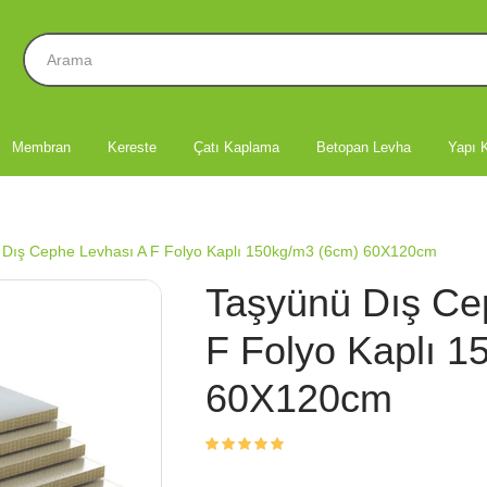
Membran
Kereste
Çatı Kaplama
Betopan Levha
Yapı K
 Dış Cephe Levhası A F Folyo Kaplı 150kg/m3 (6cm) 60X120cm
Taşyünü Dış Ce
F Folyo Kaplı 1
60X120cm