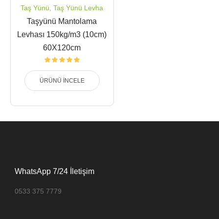
Taş Yünü
,
Taş Yünü Levha
Taşyünü Mantolama
Levhası 150kg/m3 (10cm)
60X120cm
ÜRÜNÜ İNCELE
WhatsApp 7/24 İletişim
0533 375 7779