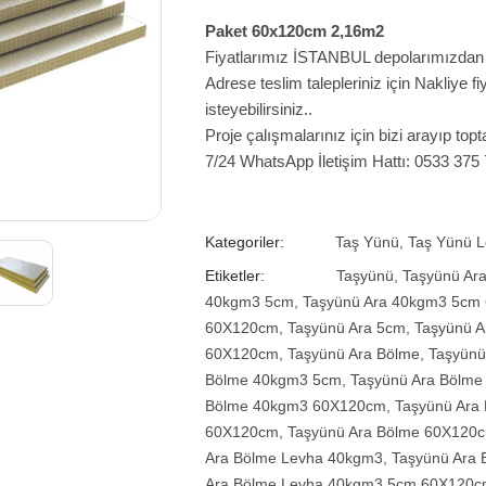
Paket 60x120cm 2,16m2
Fiyatlarımız İSTANBUL depolarımızdan te
Adrese teslim talepleriniz için Nakliye 
isteyebilirsiniz..
Proje çalışmalarınız için bizi arayıp topta
7/24 WhatsApp İletişim Hattı: 0533 375
Kategoriler:
Taş Yünü
,
Taş Yünü 
Etiketler:
Taşyünü
,
Taşyünü Ar
40kgm3 5cm
,
Taşyünü Ara 40kgm3 5cm
60X120cm
,
Taşyünü Ara 5cm
,
Taşyünü 
60X120cm
,
Taşyünü Ara Bölme
,
Taşyünü
Bölme 40kgm3 5cm
,
Taşyünü Ara Bölm
Bölme 40kgm3 60X120cm
,
Taşyünü Ara
60X120cm
,
Taşyünü Ara Bölme 60X120
Ara Bölme Levha 40kgm3
,
Taşyünü Ara
Ara Bölme Levha 40kgm3 5cm 60X120