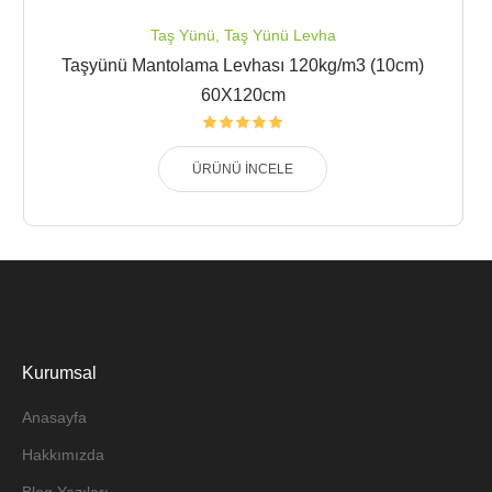
Taş Yünü
,
Taş Yünü Levha
Taşyünü Mantolama Levhası 120kg/m3 (10cm)
60X120cm
ÜRÜNÜ İNCELE
Kurumsal
Anasayfa
Hakkımızda
Blog Yazıları