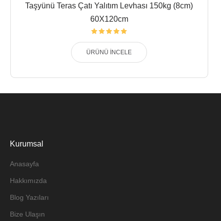
Taşyünü Teras Çatı Yalıtım Levhası 150kg (8cm)
60X120cm
ÜRÜNÜ İNCELE
Kurumsal
Anasayfa
Hakkımızda
Blog Yazıları
Bize Ulaşın