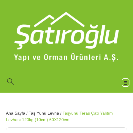
Ana Sayfa
/
Taş Yünü Levha
/
Taşyünü Teras Çatı Yalıtım
Levhası 120kg (10cm) 60X120cm