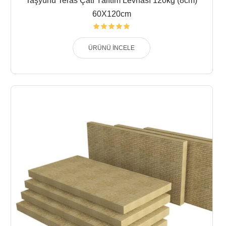
Taşyünü Teras Çatı Yalıtım Levhası 120kg (8cm)
60X120cm
ÜRÜNÜ İNCELE