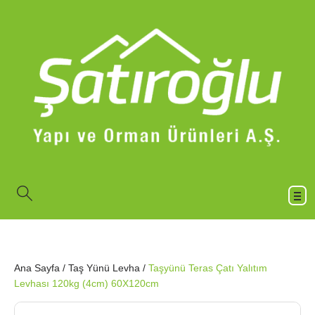
Ana Sayfa
/
Taş Yünü Levha
/
Taşyünü Teras Çatı Yalıtım
Levhası 120kg (4cm) 60X120cm