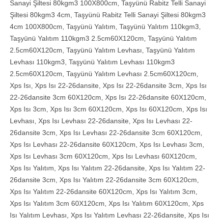
Sanayi Şiltesi 80kgm3 100X800cm
,
Taşyünü Rabitz Telli Sanayi
Şiltesi 80kgm3 4cm
,
Taşyünü Rabitz Telli Sanayi Şiltesi 80kgm3
4cm 100X800cm
,
Taşyünü Yalıtım
,
Taşyünü Yalıtım 110kgm3
,
Taşyünü Yalıtım 110kgm3 2.5cm60X120cm
,
Taşyünü Yalıtım
2.5cm60X120cm
,
Taşyünü Yalıtım Levhası
,
Taşyünü Yalıtım
Levhası 110kgm3
,
Taşyünü Yalıtım Levhası 110kgm3
2.5cm60X120cm
,
Taşyünü Yalıtım Levhası 2.5cm60X120cm
,
Xps Isı
,
Xps Isı 22-26dansite
,
Xps Isı 22-26dansite 3cm
,
Xps Isı
22-26dansite 3cm 60X120cm
,
Xps Isı 22-26dansite 60X120cm
,
Xps Isı 3cm
,
Xps Isı 3cm 60X120cm
,
Xps Isı 60X120cm
,
Xps Isı
Levhası
,
Xps Isı Levhası 22-26dansite
,
Xps Isı Levhası 22-
26dansite 3cm
,
Xps Isı Levhası 22-26dansite 3cm 60X120cm
,
Xps Isı Levhası 22-26dansite 60X120cm
,
Xps Isı Levhası 3cm
,
Xps Isı Levhası 3cm 60X120cm
,
Xps Isı Levhası 60X120cm
,
Xps Isı Yalıtım
,
Xps Isı Yalıtım 22-26dansite
,
Xps Isı Yalıtım 22-
26dansite 3cm
,
Xps Isı Yalıtım 22-26dansite 3cm 60X120cm
,
Xps Isı Yalıtım 22-26dansite 60X120cm
,
Xps Isı Yalıtım 3cm
,
Xps Isı Yalıtım 3cm 60X120cm
,
Xps Isı Yalıtım 60X120cm
,
Xps
Isı Yalıtım Levhası
,
Xps Isı Yalıtım Levhası 22-26dansite
,
Xps Isı