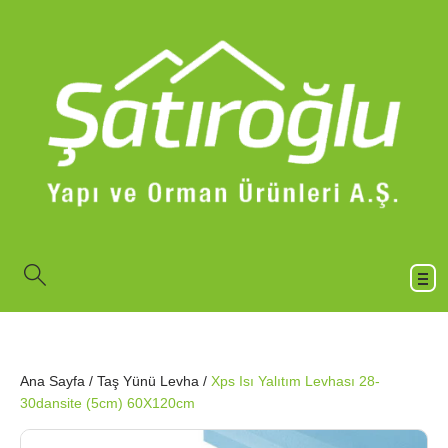
Ana Sayfa
/
Taş Yünü Levha
/
Xps Isı Yalıtım Levhası 28-
30dansite (5cm) 60X120cm