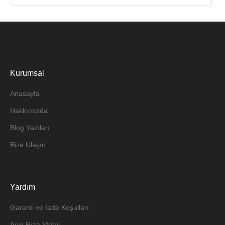
Kurumsal
Anasayfa
Hakkımızda
Blog Yazıları
Bize Ulaşın
Yardım
Garanti ve İade Koşulları
Açık Rıza Metni