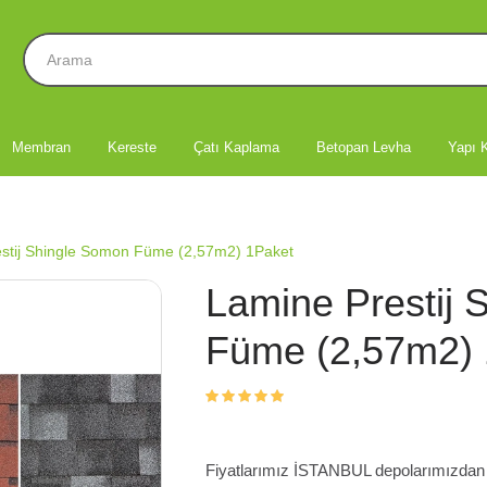
Membran
Kereste
Çatı Kaplama
Betopan Levha
Yapı K
stij Shingle Somon Füme (2,57m2) 1Paket
Lamine Prestij 
Füme (2,57m2) 
Fiyatlarımız İSTANBUL depolarımızdan te