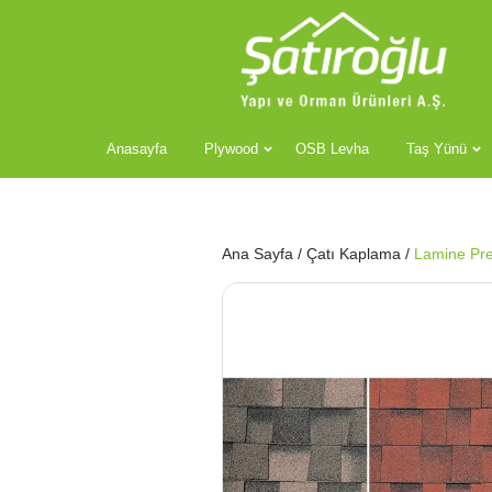
Anasayfa
Plywood
OSB Levha
Taş Yünü
Ana Sayfa
/
Çatı Kaplama
/
Lamine Pre