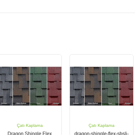
Çatı Kaplama
Çatı Kaplama
Dragon Shingle Flex
dragon-shingle-flex-sbsli-