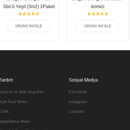
Sbs’li Yeşil (3m2) 1Paket
kirmizi
ÜRÜNÜ İNCELE
ÜRÜNÜ İNCELE
Yardım
Sosyal Medya
Garanti ve İade Koşulları
Facebook
Açık Rıza Metni
Instagram
KVKK
Linkedin
Aydınlatma Metni