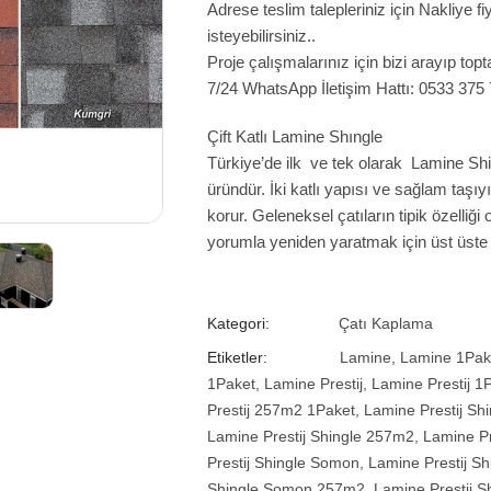
Adrese teslim talepleriniz için Nakliye 
isteyebilirsiniz..
Proje çalışmalarınız için bizi arayıp topta
7/24 WhatsApp İletişim Hattı: 0533 375
Çift Katlı Lamine Shıngle
Türkiye’de ilk ve tek olarak Lamine Shin
üründür. İki katlı yapısı ve sağlam taşıyıc
korur. Geleneksel çatıların tipik özelliği 
yorumla yeniden yaratmak için üst üste 
Kategori:
Çatı Kaplama
Etiketler:
Lamine
,
Lamine 1Pak
1Paket
,
Lamine Prestij
,
Lamine Prestij 1
Prestij 257m2 1Paket
,
Lamine Prestij Shi
Lamine Prestij Shingle 257m2
,
Lamine Pr
Prestij Shingle Somon
,
Lamine Prestij S
Shingle Somon 257m2
,
Lamine Prestij 