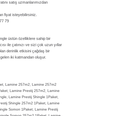
fiyatını satış uzmanlarımızdan
n fiyat isteyebilirsiniz.
 77 79
gle üstün özelliklere sahip bir
ısı ile çatınızı ve sizi çok uzun yıllar
olan derinlik etkisini çağdaş bir
gelen iki katmandan oluşur.
et
,
Lamine 257m2
,
Lamine 257m2
Paket
,
Lamine Prestij 257m2
,
Lamine
ngle
,
Lamine Prestij Shingle 1Paket
,
estij Shingle 257m2 1Paket
,
Lamine
hingle Somon 1Paket
,
Lamine Prestij
Shingle Somon 257m2 1Paket
,
Lamine