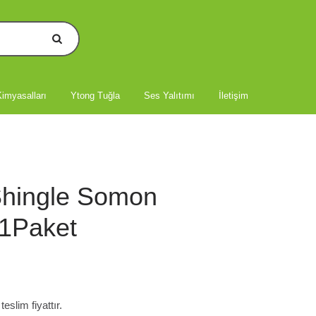
imyasalları
Ytong Tuğla
Ses Yalıtımı
İletişim
Shingle Somon
1Paket
slim fiyattır.