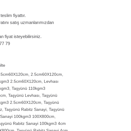
slim fiyattır.
fiyatını satış uzmanlarımızdan
n fiyat isteyebilirsiniz.
 77 79
lte
2.5cm60X120cm
,
2.5cm60X120cm
,
0kgm3 2.5cm60X120cm
,
Levhası
0kgm3
,
Taşyünü 110kgm3
0cm
,
Taşyünü Levhası
,
Taşyünü
0kgm3 2.5cm60X120cm
,
Taşyünü
z
,
Taşyünü Rabitz Sanayi
,
Taşyünü
z Sanayi 100kgm3 100X800cm
,
aşyünü Rabitz Sanayi 100kgm3 4cm
0X800cm
,
Taşyünü Rabitz Sanayi 4cm
,