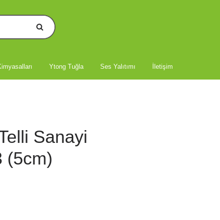
imyasalları
Ytong Tuğla
Ses Yalıtımı
İletişim
elli Sanayi
3 (5cm)