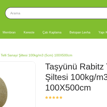
Membran
Kereste
Çatı Kaplama
Betopan Levha
Yapı K
 Telli Sanayi Şiltesi 100kg/m3 (5cm) 100X500cm
Taşyünü Rabitz T
Şiltesi 100kg/m
100X500cm