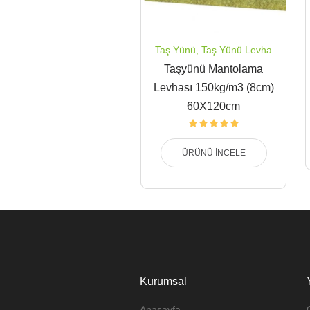
Taş Yünü
,
Taş Yünü Levha
Taşyünü Mantolama
Levhası 150kg/m3 (8cm)
60X120cm
ÜRÜNÜ İNCELE
Kurumsal
Anasayfa