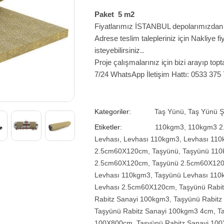
Paket 5 m2
Fiyatlarımız İSTANBUL depolarımızdan te
Adrese teslim talepleriniz için Nakliye 
isteyebilirsiniz..
Proje çalışmalarınız için bizi arayıp topta
7/24 WhatsApp İletişim Hattı: 0533 375
Kategoriler:
Taş Yünü
,
Taş Yünü Şi
Etiketler:
110kgm3
,
110kgm3 
Levhası
,
Levhası 110kgm3
,
Levhası 11
2.5cm60X120cm
,
Taşyünü
,
Taşyünü 11
2.5cm60X120cm
,
Taşyünü 2.5cm60X12
Levhası 110kgm3
,
Taşyünü Levhası 11
Levhası 2.5cm60X120cm
,
Taşyünü Rabit
Rabitz Sanayi 100kgm3
,
Taşyünü Rabit
Taşyünü Rabitz Sanayi 100kgm3 4cm
,
T
100X800cm
,
Taşyünü Rabitz Sanayi 10