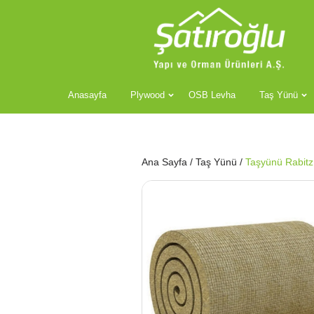
Anasayfa
Plywood
OSB Levha
Taş Yünü
Ana Sayfa
/
Taş Yünü
/
Taşyünü Rabitz