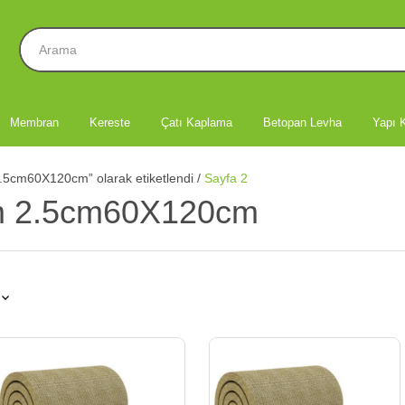
Membran
Kereste
Çatı Kaplama
Betopan Levha
Yapı K
2.5cm60X120cm” olarak etiketlendi
/
Sayfa 2
ım 2.5cm60X120cm