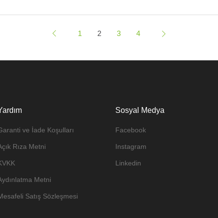
1
2
3
4
Yardım
Sosyal Medya
Garanti ve İade Koşulları
Facebook
Açık Rıza Metni
Instagram
KVKK
Linkedin
Aydınlatma Metni
Mesafeli Satış Sözleşmesi